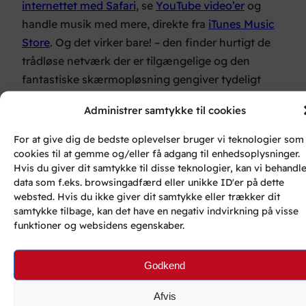
internettet med Safari
, se
YouTube video’er
og
handle musik med mere, direkte fra
iTunes Music
Store
. Og det virker bare! – den finder hurtigt de
trådløse netværk der er tilgængelige og den
fantastiske skærmopløsning gengiver tydeligt
indholdet, – film fra YouTube står krystalklart og
Administrer samtykke til cookies
zoom-funktionen i Safari gør det nemt at læse
indholdet på websider.
For at give dig de bedste oplevelser bruger vi teknologier som
Ingen tvivl om at
Apple
med iPod Touch har skabt
cookies til at gemme og/eller få adgang til enhedsoplysninger.
Hvis du giver dit samtykke til disse teknologier, kan vi behandl
et lille mesterværk indenfor “Gadget’s” – og for
data som f.eks. browsingadfærd eller unikke ID'er på dette
mig er den hver en krone hver værd.
websted. Hvis du ikke giver dit samtykke eller trækker dit
samtykke tilbage, kan det have en negativ indvirkning på visse
Nyttige links:
funktioner og websidens egenskaber.
Online Guide til iPod Touch her
.
Find webbaserede programmer til din iPod Touch
Godkend
her
.
Afvis
Del dette: