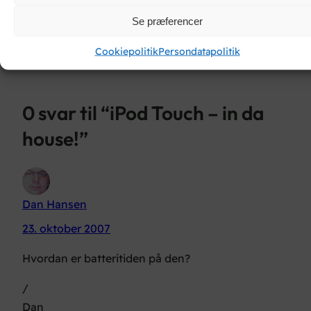
Se præferencer
Cookiepolitik
Persondatapolitik
0 svar til “iPod Touch – in da
house!”
Dan Hansen
23. oktober 2007
Hvordan er batteritiden på den?
/
Dan