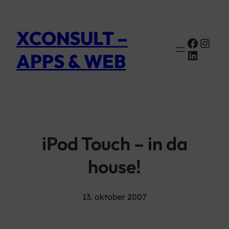
XCONSULT –
Faceb
Inst
Linked
APPS & WEB
iPod Touch – in da
house!
13. oktober 2007