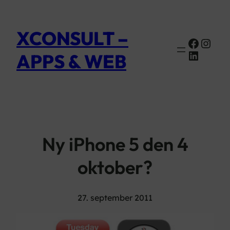
XCONSULT –
Faceb
Inst
Linked
APPS & WEB
Ny iPhone 5 den 4
oktober?
27. september 2011