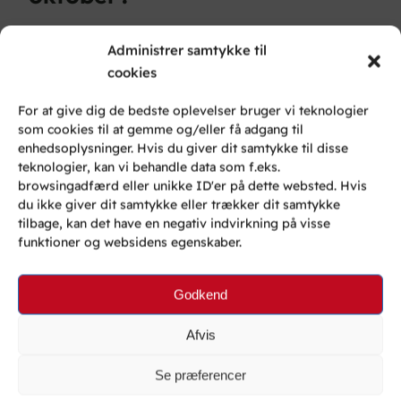
Administrer samtykke til
cookies
Sebastian Krausing
28. september 2011
For at give dig de bedste oplevelser bruger vi teknologier
som cookies til at gemme og/eller få adgang til
Det bliver bare super! – Kan ikke vente med at se
enhedsoplysninger. Hvis du giver dit samtykke til disse
teknologier, kan vi behandle data som f.eks.
den. – Nu er jeg bare spændt på, om alle rygterne
browsingadfærd eller unikke ID'er på dette websted. Hvis
omkring design og specifikationer er rigtige.
du ikke giver dit samtykke eller trækker dit samtykke
tilbage, kan det have en negativ indvirkning på visse
funktioner og websidens egenskaber.
klaus
Godkend
1. oktober 2011
Afvis
Det bliver alt for spændende. Nogen der ved hvor
man kan følge pressemødet live.?
Se præferencer