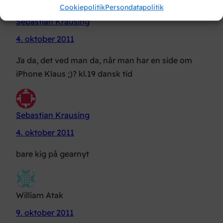
Cookiepolitik
Persondatapolitik
Sebastian Krausing
4. oktober 2011
Ja da, det ved man da, når man har en side om
iPhone Klaus ;)? kl.19 dansk tid
Sebastian Krausing
4. oktober 2011
bare kig på gearnyt
William Atak
9. oktober 2011