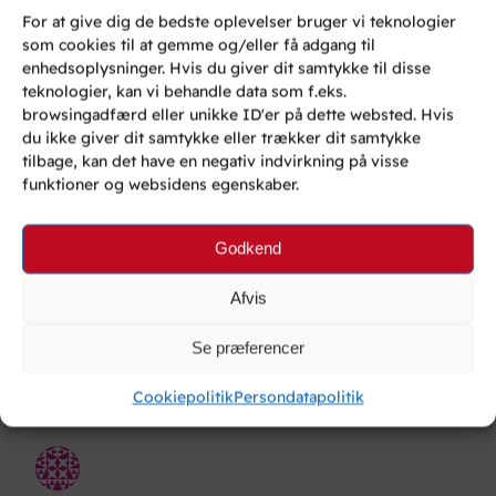
For at give dig de bedste oplevelser bruger vi teknologier
Se video på Facebook fra lanceringen af
årets
som cookies til at gemme og/eller få adgang til
Gadget her
!
enhedsoplysninger. Hvis du giver dit samtykke til disse
Have Fun!
teknologier, kan vi behandle data som f.eks.
browsingadfærd eller unikke ID'er på dette websted. Hvis
Del dette:
du ikke giver dit samtykke eller trækker dit samtykke
tilbage, kan det have en negativ indvirkning på visse
funktioner og websidens egenskaber.
Godkend
Afvis
0 svar til “iPhone-Pølsen,
Se præferencer
Årets Uundværlige Gadget til
den der næsten har alt!”
Cookiepolitik
Persondatapolitik