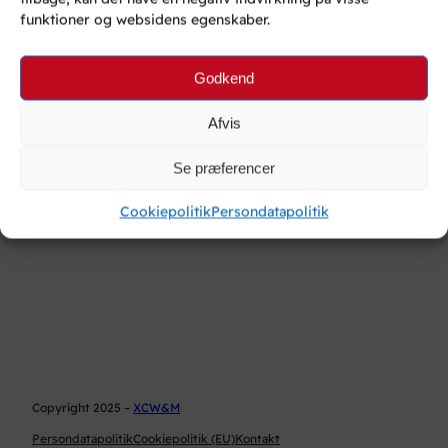
Del dette:
funktioner og websidens egenskaber.
Godkend
Afvis
Se præferencer
Cookiepolitik
Persondatapolitik
Copyright 2025 –
XCW&M
Persondatapolitik
Cookiepolitik (EU)
Kontakt