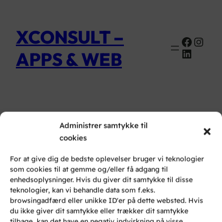
XCONSULT –
Faceb
Inst
Linked
APPS & WEB
Administrer samtykke til
Sitemap
cookies
For at give dig de bedste oplevelser bruger vi teknologier
som cookies til at gemme og/eller få adgang til
enhedsoplysninger. Hvis du giver dit samtykke til disse
teknologier, kan vi behandle data som f.eks.
browsingadfærd eller unikke ID'er på dette websted. Hvis
du ikke giver dit samtykke eller trækker dit samtykke
tilbage, kan det have en negativ indvirkning på visse