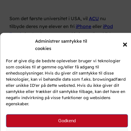
Som det første universitet i USA, vil
ACU
nu
tilbyde deres nye elever en fri
iPhone
eller
iPod
Touch
fra Apple som generel informationskilde
Administrer samtykke til
under deres uddannelse…
cookies
For at give dig de bedste oplevelser bruger vi teknologier
som cookies til at gemme og/eller få adgang til
enhedsoplysninger. Hvis du giver dit samtykke til disse
teknologier, kan vi behandle data som f.eks. browsingadfærd
eller unikke ID'er på dette websted. Hvis du ikke giver dit
samtykke eller trækker dit samtykke tilbage, kan det have en
negativ indvirkning på visse funktioner og websidens
egenskaber.
Godkend