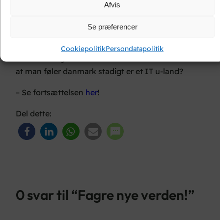
Afvis
Se præferencer
Cookiepolitik
Persondatapolitik
… ikke så ringe at være elev her 🙂 … Er det så OK
at man føler danmark stadigt er et IT u-land?
– Se fortsættelsen
her
!
Del dette:
0 svar til “Fagre nye verden!”