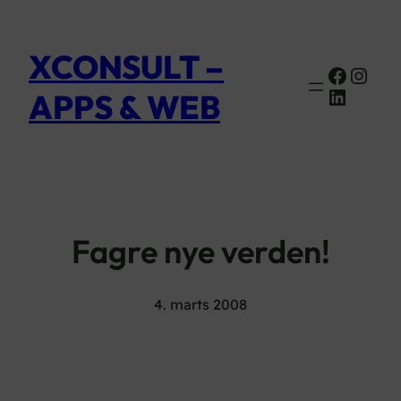
XCONSULT –
Faceb
Inst
Linked
APPS & WEB
Fagre nye verden!
4. marts 2008