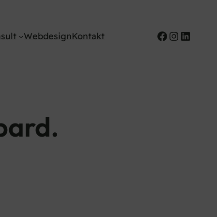
Facebook
Instagr
Linked
sult
Webdesign
Kontakt
pard.