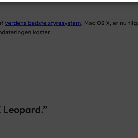
af
verdens bedste styresystem
, Mac OS X, er nu til
pdateringen koster.
X Leopard.”