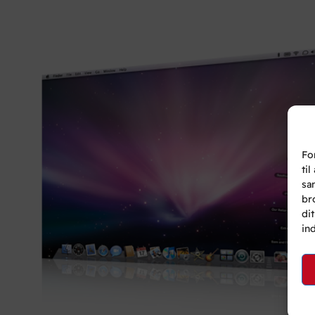
Fo
ti
sa
br
di
in