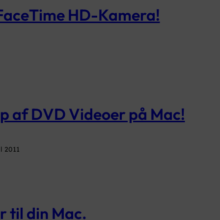
g FaceTime HD-Kamera!
-up af DVD Videoer på Mac!
il 2011
til din Mac.