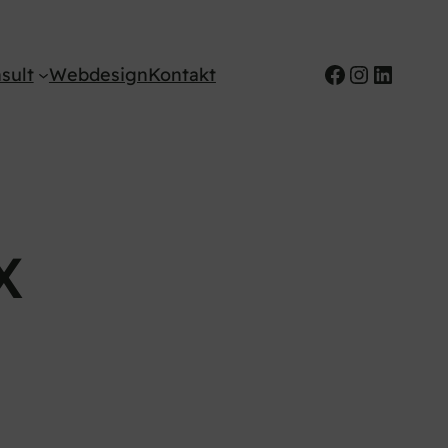
Facebook
Instagr
Linked
sult
Webdesign
Kontakt
X