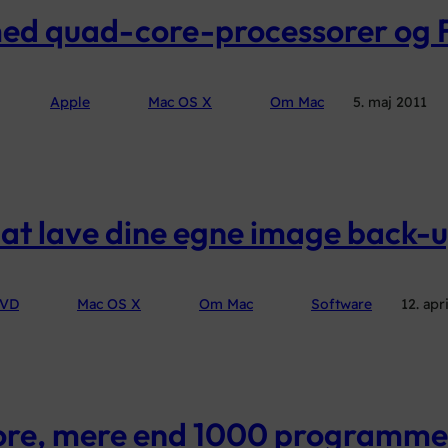
med quad-core-processorer o
Apple
Mac OS X
Om Mac
5. maj 2011
l at lave dine egne image back
VD
Mac OS X
Om Mac
Software
12. apr
re, mere end 1000 programmer 