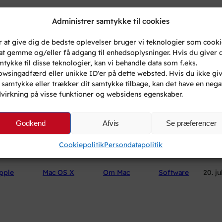
Administrer samtykke til cookies
Bær din MacBook med stil!
r at give dig de bedste oplevelser bruger vi teknologier som cook
l at gemme og/eller få adgang til enhedsoplysninger. Hvis du giver d
mtykke til disse teknologier, kan vi behandle data som f.eks.
iPad
Mac OS X
MacBook
Om Mac
owsingadfærd eller unikke ID'er på dette websted. Hvis du ikke gi
t samtykke eller trækker dit samtykke tilbage, kan det have en nega
dvirkning på visse funktioner og websidens egenskaber.
Godkend
Afvis
Se præferencer
X Lion er klar fra App Store til 
Cookiepolitik
Persondatapolitik
pple
Mac OS X
Om Mac
Software
20. ju