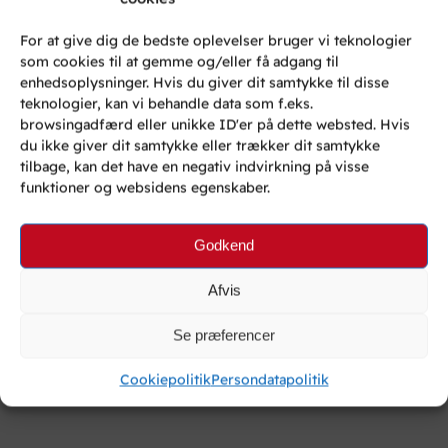
For at give dig de bedste oplevelser bruger vi teknologier
som cookies til at gemme og/eller få adgang til
enhedsoplysninger. Hvis du giver dit samtykke til disse
teknologier, kan vi behandle data som f.eks.
Er du en af de mange der overvejer at
browsingadfærd eller unikke ID'er på dette websted. Hvis
skifte din PC til en Mac, kan du på
du ikke giver dit samtykke eller trækker dit samtykke
TechWeb
finde en fin guide (på
tilbage, kan det have en negativ indvirkning på visse
funktioner og websidens egenskaber.
engelsk) der beskriver forskellene
imellem disse to systemmer og gør overgangen til
Mac nemmere:
Godkend
TechWeb | Switching To The Mac: A Guide For
Afvis
Windows Users
Se præferencer
Del dette:
Cookiepolitik
Persondatapolitik