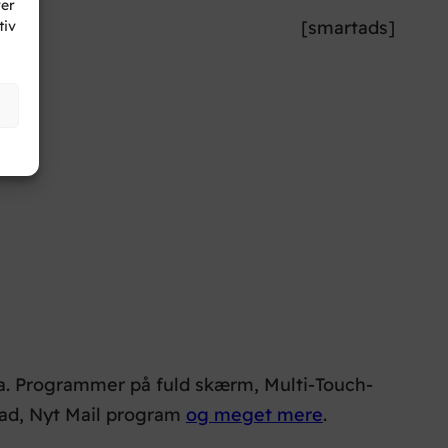
ver
[smartads]
tiv
.a. Programmer på fuld skærm, Multi-Touch-
pad, Nyt Mail program
og meget mere
.