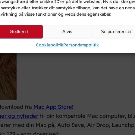
owsingadfærd eller unikke ID'er på dette websted. Hvis du ikke gi
t samtykke eller trækker dit samtykke tilbage, kan det have en nega
dvirkning på visse funktioner og websidens egenskaber.
Godkend
Afvis
Se præferencer
Cookiepolitik
Persondatapolitik
 download fra
Mac App Store
!
ger og nyheder
til din kompatible Mac computer, bl
erer med din Mac på, Auto Save, Air Drop, Launch
kr. 179,- som download,