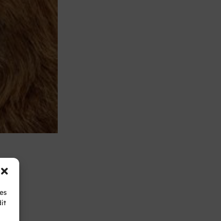
ies
it