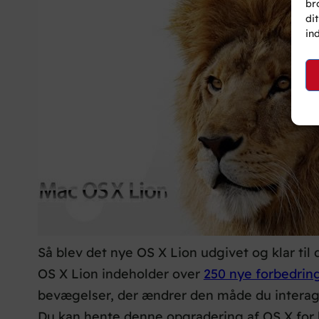
br
di
in
Så blev det nye OS X Lion udgivet og klar til
OS X Lion indeholder over
250 nye forbedrin
bevægelser, der ændrer den måde du interag
Du kan hente denne opgradering af OS X for 