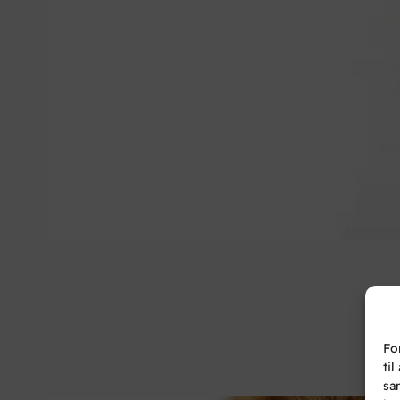
Fo
ti
sa